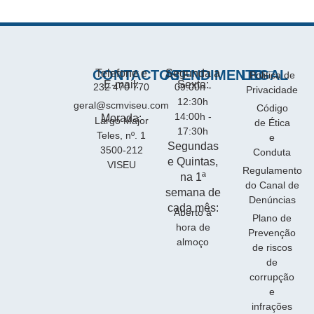
CONTACTOS
Telefone e
ATENDIMENTO
Segunda a
LEGAL
Politica de
E-mail:
Sexta:
232 470 770
09:00h -
Privacidade
12:30h
geral@scmviseu.com
Código
14:00h -
Morada:
Largo Major
de Ética
17:30h
Teles, nº. 1
e
Segundas
3500-212
Conduta
e Quintas,
VISEU
Regulamento
na 1ª
do Canal de
semana de
Denúncias
cada mês:
Aberto à
Plano de
hora de
Prevenção
almoço
de riscos
de
corrupção
e
infrações