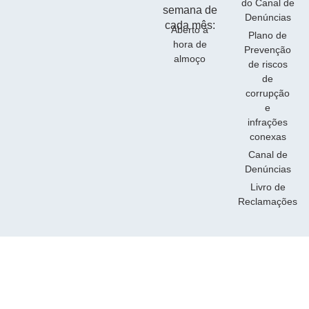
do Canal de
semana de
Denúncias
cada mês:
Aberto à
Plano de
hora de
Prevenção
almoço
de riscos
de
corrupção
e
infrações
conexas
Canal de
Denúncias
Livro de
Reclamações