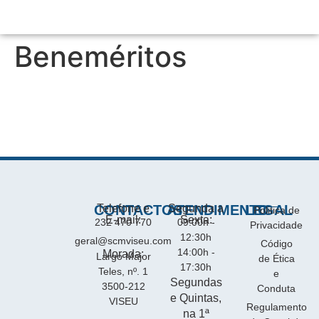
Beneméritos
CONTACTOS
Telefone e
ATENDIMENTO
Segunda a
LEGAL
Politica de
E-mail:
Sexta:
232 470 770
09:00h -
Privacidade
12:30h
geral@scmviseu.com
Código
14:00h -
Morada:
Largo Major
de Ética
17:30h
Teles, nº. 1
e
Segundas
3500-212
Conduta
e Quintas,
VISEU
Regulamento
na 1ª